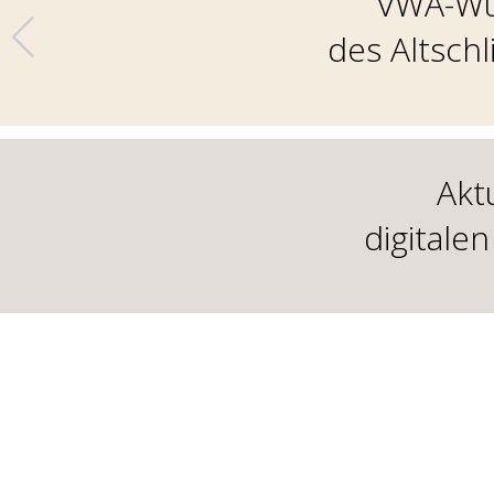
VWA-Wü
des Altsch
Akt
digitale