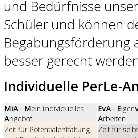
und Bedürfnisse unser
Schüler und können 
Begabungsförderung a
besser gerecht werden
Individuelle PerLe-A
MiA
-
M
ein
i
ndividuelles
EvA
-
E
igen
A
ngebot
A
rbeiten
Zeit für Potentialentfaltung
Zeit für sel