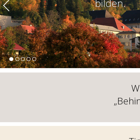
W
„Behi