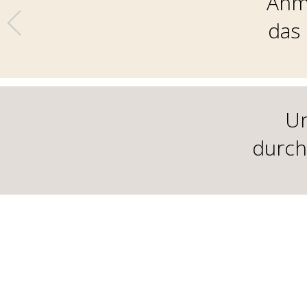
Anm
das 
U
durch